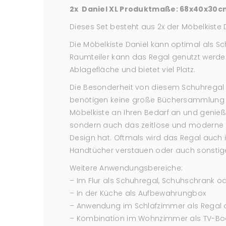
2x Daniel XL Produktmaße: 68x40x30c
Dieses Set besteht aus 2x der Möbelkiste D
Die Möbelkiste Daniel kann optimal als S
Raumteiler kann das Regal genutzt werden,
Ablagefläche und bietet viel Platz.
Die Besonderheit von diesem Schuhregal 
benötigen keine große Büchersammlung o
Möbelkiste an Ihren Bedarf an und genieße
sondern auch das zeitlose und moderne Des
Design hat. Oftmals wird das Regal auch
Handtücher verstauen oder auch sonstig
Weitere Anwendungsbereiche:
– Im Flur als Schuhregal, Schuhschrank
– In der Küche als Aufbewahrungbox
– Anwendung im Schlafzimmer als Regal 
– Kombination im Wohnzimmer als TV-Boar