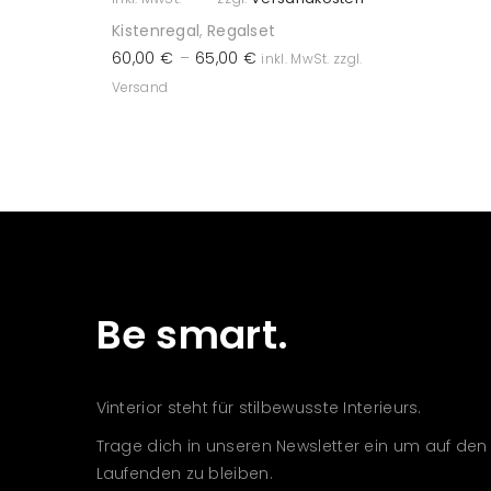
Kistenregal
,
Regalset
60,00
€
–
65,00
€
inkl. MwSt. zzgl.
Versand
Be smart.
Vinterior steht für stilbewusste Interieurs.
Trage dich in unseren Newsletter ein um auf den
Laufenden zu bleiben.