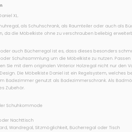
m
aniel XL.
chuhregal, als Schuhschrank, als Raumteiler oder auch als B
 da die Möbelkiste ohne zu verschrauben beliebig erweiterba
oder auch Bücherregal ist es, dass dieses besonders schmal
der Schuhsammlung um die Möbelkiste zu nutzen. Passen Si
n Sie mit dem originalen Vinterior Holzregal nicht nur den V
ign. Die Möbelkiste Daniel ist ein Regelsystem, welches beli
 im Badezimmer genutzt als Badezimmerschrank. Als Badmöbe
es Zubehör.
 oder Schuhkommode
oder Nachttisch
d, Wandregal, Sitzmöglichkeit, Bücherregal oder Tisch