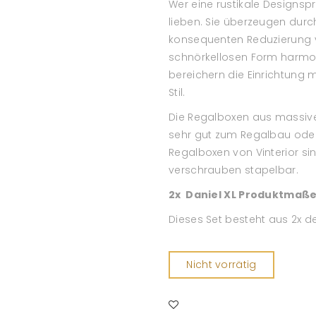
Wer eine rustikale Designspr
lieben. Sie überzeugen dur
konsequenten Reduzierung vo
schnörkellosen Form harmon
bereichern die Einrichtung
Stil.
Die Regalboxen aus massivem
sehr gut zum Regalbau oder 
Regalboxen von Vinterior si
verschrauben stapelbar.
2x Daniel XL Produktmaß
Dieses Set besteht aus 2x de
Nicht vorrätig