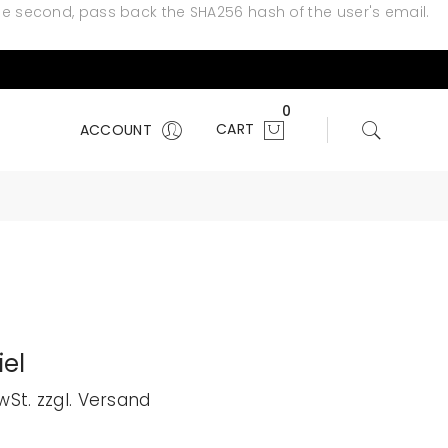
he second, pass back the SHA256 hash of the user's email.
0
CART
ACCOUNT
el
MwSt. zzgl. Versand