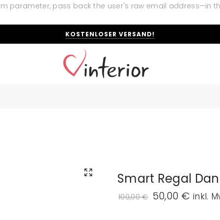
t em parameter, pass back the user's raw email address—in t
KOSTENLOSER VERSAND!
Smart Regal Dani
50,00
€
inkl. 
100,00
€