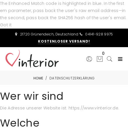
The Enhanced Match code is highlighted in blue. In the first
em parameter, pass back the user's raw email address—in
the second, pass back the SHA256 hash of the user's email.
Got it
21720 Grünendeich, Deutschland
04141-928 9975
KOSTENLOSER VERSAND!
0
HOME
/
DATENSCHUTZERKLÄRUNG
Wer wir sind
Die Adresse unserer Website ist: https://www.vinterior.de.
Welche